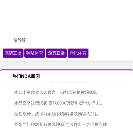
信号源
高清直播
咪咕体育
免费直播
腾讯体育
热门NBA新闻
本菲卡主席候选人直言：穆帅志在执教国家队
水晶宫坚决留沃顿 曼联6000万镑引援计划尚未启动
廷伯成枪手战术万金油 阿尔特塔亲推续约加薪
爱尔兰门神凯莱赫再显神威 连续扑出三大巨星点球