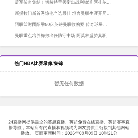
蓝军传奇集结！切赫特里领衔出战利物浦 阿扎尔科斯塔强势回归
新援拉门斯首秀惊艳当选最佳 坦言曼联生涯开局顺利
阿联酋财团酝酿50亿英镑曼联收购案 传奇球星受邀加盟
曼联重点培养梅努出任防守中场 阿莫林盛赞其职业态度
热门NBA比赛录像/集锦
暂无任何数据
24直播网提供最全的英超直播、英超免费在线直播、英超赛事直
播导航，本站所有的直播和视频均为网友提供且链接到其他网站
播放。 页面更新时间：2026年08月09日 10时21分