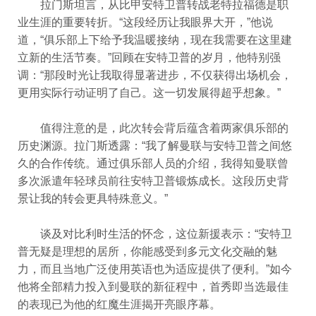
拉门斯坦言，从比甲安特卫普转战老特拉福德是职
业生涯的重要转折。“这段经历让我眼界大开，”他说
道，“俱乐部上下给予我温暖接纳，现在我需要在这里建
立新的生活节奏。”回顾在安特卫普的岁月，他特别强
调：“那段时光让我取得显著进步，不仅获得出场机会，
更用实际行动证明了自己。这一切发展得超乎想象。”
值得注意的是，此次转会背后蕴含着两家俱乐部的
历史渊源。拉门斯透露：“我了解曼联与安特卫普之间悠
久的合作传统。通过俱乐部人员的介绍，我得知曼联曾
多次派遣年轻球员前往安特卫普锻炼成长。这段历史背
景让我的转会更具特殊意义。”
谈及对比利时生活的怀念，这位新援表示：“安特卫
普无疑是理想的居所，你能感受到多元文化交融的魅
力，而且当地广泛使用英语也为适应提供了便利。”如今
他将全部精力投入到曼联的新征程中，首秀即当选最佳
的表现已为他的红魔生涯揭开亮眼序幕。