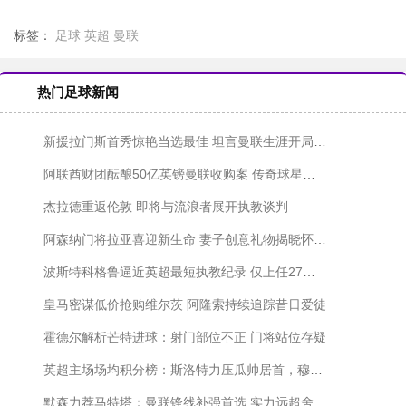
标签：
足球
英超
曼联
热门足球新闻
新援拉门斯首秀惊艳当选最佳 坦言曼联生涯开局顺利
阿联酋财团酝酿50亿英镑曼联收购案 传奇球星受邀加盟
杰拉德重返伦敦 即将与流浪者展开执教谈判
阿森纳门将拉亚喜迎新生命 妻子创意礼物揭晓怀孕喜讯
波斯特科格鲁逼近英超最短执教纪录 仅上任27天恐步莱斯-里德后尘
皇马密谋低价抢购维尔茨 阿隆索持续追踪昔日爱徒
霍德尔解析芒特进球：射门部位不正 门将站位存疑
英超主场场均积分榜：斯洛特力压瓜帅居首，穆帅弗爵跻身前六
默森力荐马特塔：曼联锋线补强首选 实力远超舍什科