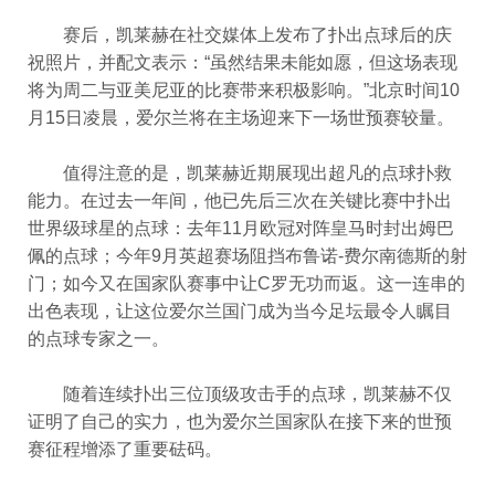
赛后，凯莱赫在社交媒体上发布了扑出点球后的庆
祝照片，并配文表示：“虽然结果未能如愿，但这场表现
将为周二与亚美尼亚的比赛带来积极影响。”北京时间10
月15日凌晨，爱尔兰将在主场迎来下一场世预赛较量。
值得注意的是，凯莱赫近期展现出超凡的点球扑救
能力。在过去一年间，他已先后三次在关键比赛中扑出
世界级球星的点球：去年11月欧冠对阵皇马时封出姆巴
佩的点球；今年9月英超赛场阻挡布鲁诺-费尔南德斯的射
门；如今又在国家队赛事中让C罗无功而返。这一连串的
出色表现，让这位爱尔兰国门成为当今足坛最令人瞩目
的点球专家之一。
随着连续扑出三位顶级攻击手的点球，凯莱赫不仅
证明了自己的实力，也为爱尔兰国家队在接下来的世预
赛征程增添了重要砝码。