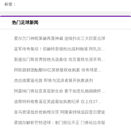
标签：
热门足球新闻
爱尔兰门神凯莱赫再显神威 连续扑出三大巨星点球
蓝军传奇集结！切赫特里领衔出战利物浦 阿扎尔科斯塔强势回归
新援拉门斯首秀惊艳当选最佳 坦言曼联生涯开局顺利
阿联酋财团酝酿50亿英镑曼联收购案 传奇球星受邀加盟
杰拉德重返伦敦 即将与流浪者展开执教谈判
阿森纳门将拉亚喜迎新生命 妻子创意礼物揭晓怀孕喜讯
波斯特科格鲁逼近英超最短执教纪录 仅上任27天恐步莱斯-里德后尘
皇马密谋低价抢购维尔茨 阿隆索持续追踪昔日爱徒
霍德尔解析芒特进球：射门部位不正 门将站位存疑