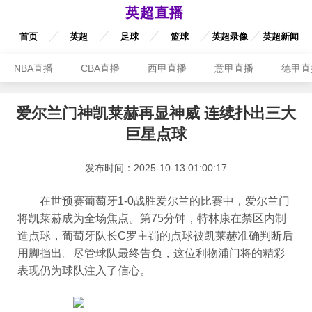
英超直播
首页
英超
足球
篮球
英超录像
英超新闻
NBA直播
CBA直播
西甲直播
意甲直播
德甲直
爱尔兰门神凯莱赫再显神威 连续扑出三大
巨星点球
发布时间：2025-10-13 01:00:17
在世预赛葡萄牙1-0战胜爱尔兰的比赛中，爱尔兰门
将凯莱赫成为全场焦点。第75分钟，特林康在禁区内制
造点球，葡萄牙队长C罗主罚的点球被凯莱赫准确判断后
用脚挡出。尽管球队最终告负，这位利物浦门将的精彩
表现仍为球队注入了信心。