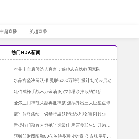
中超直播
英超直播
热门NBA新闻
本菲卡主席候选人直言：穆帅志在执教国家队
水晶宫坚决留沃顿 曼联6000万镑引援计划尚未启动
廷伯成枪手战术万金油 阿尔特塔亲推续约加薪
爱尔兰门神凯莱赫再显神威 连续扑出三大巨星点球
蓝军传奇集结！切赫特里领衔出战利物浦 阿扎尔科斯塔强势回归
新援拉门斯首秀惊艳当选最佳 坦言曼联生涯开局顺利
阿联酋财团酝酿50亿英镑曼联收购案 传奇球星受邀加盟