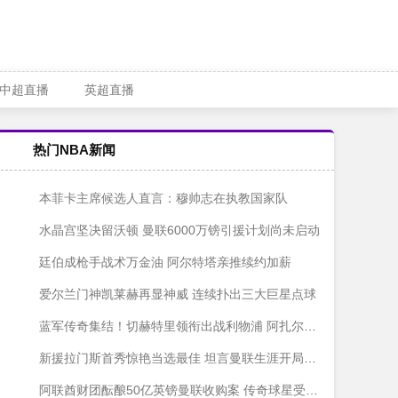
中超直播
英超直播
热门NBA新闻
本菲卡主席候选人直言：穆帅志在执教国家队
水晶宫坚决留沃顿 曼联6000万镑引援计划尚未启动
廷伯成枪手战术万金油 阿尔特塔亲推续约加薪
爱尔兰门神凯莱赫再显神威 连续扑出三大巨星点球
蓝军传奇集结！切赫特里领衔出战利物浦 阿扎尔科斯塔强势回归
新援拉门斯首秀惊艳当选最佳 坦言曼联生涯开局顺利
阿联酋财团酝酿50亿英镑曼联收购案 传奇球星受邀加盟