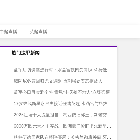
中超直播
英超直播
热门法甲新闻
蓝军后防调整进行时：水晶宫铁闸受青睐 科莫低价试探查洛巴
穆阿尼冬窗回归尤文遇阻 热刺强硬表态拒放人
蓝军今日再攻雅奎特 雷恩"非天价不放人"立场强硬
19岁锋线新星谢里夫接近登陆英超 水晶宫与昂热展开最后博弈
2025足坛十大流量担当：梅西依旧称王，新老交替暗流涌动
6000万欧元天才争夺战！欧洲豪门紧盯里尔新星布阿迪
格林伍德国家队选择陷僵局：英格兰彻底关窗 牙买加苦等无果