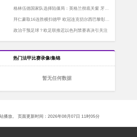
格林伍德国家队选择陷僵局：英格兰彻底关窗 牙买加苦等无果
拜仁豪取16连胜横扫德甲 欧冠连克切尔西巴黎彰显统治力
政治干预足球？欧足联推迟以色列禁赛表决引关注
热门法甲比赛录像/集锦
暂无任何数据
 页面更新时间：2026年08月07日 11时05分