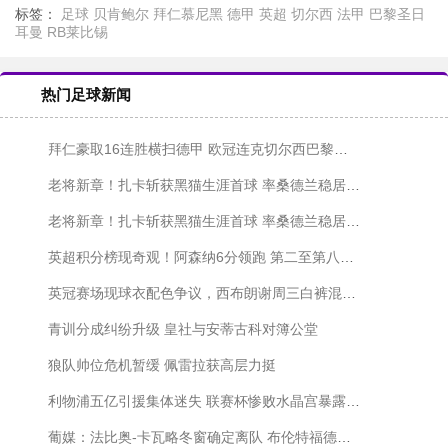
标签：
足球
贝肯鲍尔
拜仁慕尼黑
德甲
英超
切尔西
法甲
巴黎圣日
耳曼
RB莱比锡
热门足球新闻
拜仁豪取16连胜横扫德甲 欧冠连克切尔西巴黎彰显统治力
老将新章！扎卡斩获黑猫生涯首球 率桑德兰稳居欧冠区
老将新章！扎卡斩获黑猫生涯首球 率桑德兰稳居欧冠区
英超积分榜现奇观！阿森纳6分领跑 第二至第八仅差2分
英冠赛场现球衣配色争议，西布朗谢周三白裤混淆视线
青训分成纠纷升级 皇社与安蒂古科对簿公堂
狼队帅位危机暂缓 佩雷拉获高层力挺
利物浦五亿引援集体迷失 联赛杯惨败水晶宫暴露阵容危机
葡媒：法比奥-卡瓦略冬窗确定离队 布伦特福德考虑永久出售