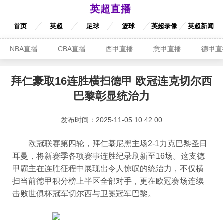
英超直播
首页
英超
足球
篮球
英超录像
英超新闻
NBA直播
CBA直播
西甲直播
意甲直播
德甲直
拜仁豪取16连胜横扫德甲 欧冠连克切尔西
巴黎彰显统治力
发布时间：2025-11-05 10:42:00
欧冠联赛第四轮，拜仁慕尼黑主场2-1力克巴黎圣日
耳曼，将新赛季各项赛事连胜纪录刷新至16场。这支德
甲霸主在连胜征程中展现出令人惊叹的统治力，不仅横
扫当前德甲积分榜上半区全部对手，更在欧冠赛场连续
击败世俱杯冠军切尔西与卫冕冠军巴黎。