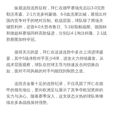
纵观这段连胜征程，拜仁在德甲赛场先后以3-0完胜
勒沃库森、2-1力克多特蒙德、6-0血洗莱比锡，展现出对
国内竞争对手的绝对压制。欧战层面，球队除了两场关
键胜利外，还曾4-0大胜布鲁日、5-1轻取帕福斯。德国杯
和德超杯赛场同样高歌猛进，分别以4-1淘汰科隆、2-1战
胜斯图加特夺冠。
值得关注的是，拜仁在这波连胜中多次上演进球盛
宴，其中5场净胜对手至少4球，进攻火力持续爆发。从
战术层面观察，球队在控球主导与快速反击间切换自
如，面对不同风格的对手均能找到制胜之道。
这段含金量十足的连胜纪录，不仅巩固了拜仁在德
甲的领先地位，更向欧洲足坛展示了其争夺欧冠奖杯的
实力与决心。随着赛季深入，这支状态火热的球队将继
续在多条战线保持强势。