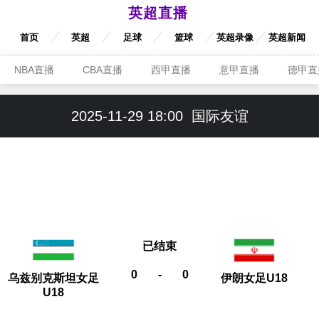
英超直播
首页
英超
足球
篮球
英超录像
英超新闻
NBA直播
CBA直播
西甲直播
意甲直播
德甲直
2025-11-29 18:00
国际友谊
已结束
0
-
0
乌兹别克斯坦女足
伊朗女足U18
U18