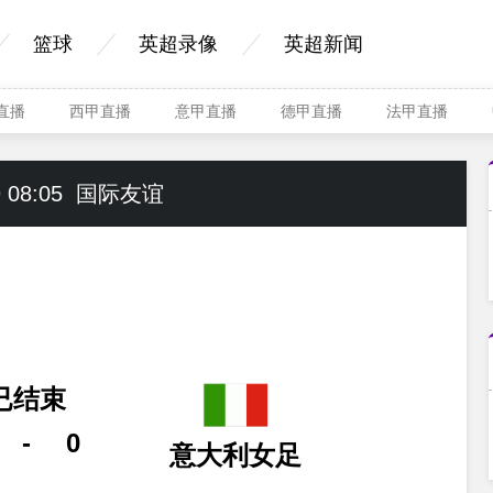
篮球
英超录像
英超新闻
A直播
西甲直播
意甲直播
德甲直播
法甲直播
 08:05
国际友谊
已结束
-
0
意大利女足