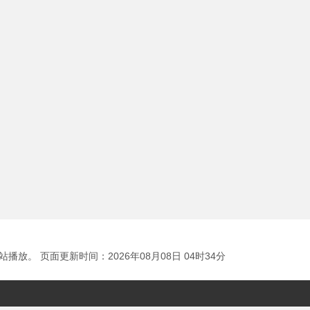
 页面更新时间：2026年08月08日 04时34分