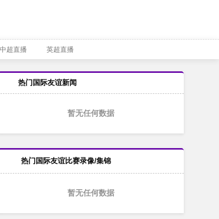
中超直播
英超直播
热门国际友谊新闻
暂无任何数据
热门国际友谊比赛录像/集锦
暂无任何数据