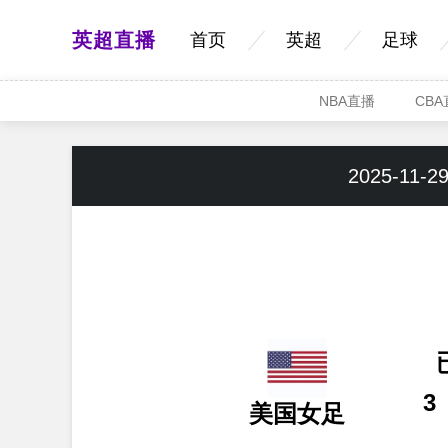
英超直播
首页
英超
足球
NBA直播
CB
2025-11-29
3
美国女足