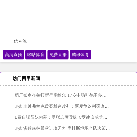
信号源
高清直播
咪咕体育
免费直播
腾讯体育
热门西甲新闻
药厂锁定布莱顿新星霍维尔 17岁中场引德甲多队争夺
热刺主帅弗兰克质疑裁判改判：两度争议判罚改变比赛走势
B费自曝留队内幕：曼联态度暧昧 C罗建议成关键因素
热刺惨败森林暴露进攻乏力 库杜斯坦承全队决策仓促