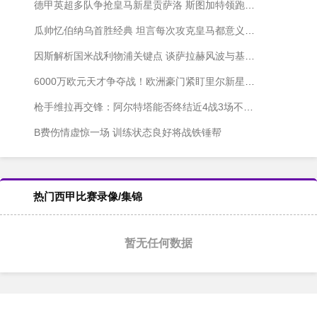
德甲英超多队争抢皇马新星贡萨洛 斯图加特领跑冬窗争夺战
瓜帅忆伯纳乌首胜经典 坦言每次攻克皇马都意义非凡
因斯解析国米战利物浦关键点 谈萨拉赫风波与基耶萨之谜
6000万欧元天才争夺战！欧洲豪门紧盯里尔新星布阿迪
枪手维拉再交锋：阿尔特塔能否终结近4战3场不胜尴尬？
B费伤情虚惊一场 训练状态良好将战铁锤帮
热门西甲比赛录像/集锦
暂无任何数据