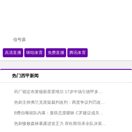
信号源
高清直播
咪咕体育
免费直播
腾讯体育
热门西甲新闻
药厂锁定布莱顿新星霍维尔 17岁中场引德甲多队争夺
热刺主帅弗兰克质疑裁判改判：两度争议判罚改变比赛走势
B费自曝留队内幕：曼联态度暧昧 C罗建议成关键因素
热刺惨败森林暴露进攻乏力 库杜斯坦承全队决策仓促