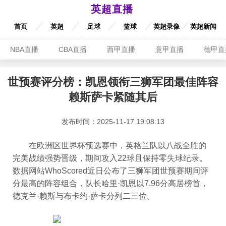
英超直播
首页
英超
足球
篮球
英超录像
英超新闻
NBA直播
CBA直播
西甲直播
意甲直播
德甲直
世预赛评分榜：凯恩领衔三狮军团最佳阵容
赖斯萨卡紧随其后
发布时间：2025-11-17 19:08:13
在欧洲区世界杯预选赛中，英格兰队以八战全胜的
完美战绩强势晋级，期间攻入22球且保持零失球纪录。
数据网站WhoScored近日公布了三狮军团世预赛期间评
分最高的阵容组合，队长哈里·凯恩以7.96分高居榜首，
德克兰·赖斯与布卡约·萨卡分列二三位。