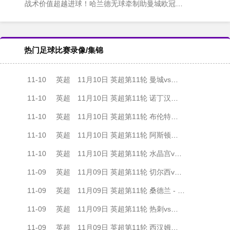
战术价值超越进球！哈兰德无球牵制助曼城欧冠大捷
热门足球比赛录像/集锦
11-10
英超
11月10日 英超第11轮 曼城vs利物浦 全场录像
11-10
英超
11月10日 英超第11轮 诺丁汉森林vs利兹联 全场录像
11-10
英超
11月10日 英超第11轮 布伦特福德vs纽卡斯尔联 全场录像
11-10
英超
11月10日 英超第11轮 阿斯顿维拉vs伯恩茅斯 全场录像
11-10
英超
11月10日 英超第11轮 水晶宫vs布莱顿 全场录像
11-09
英超
11月09日 英超第11轮 切尔西vs狼队 全场录像
11-09
英超
11月09日 英超第11轮 桑德兰 - 阿森纳全场录像
11-09
英超
11月09日 英超第11轮 热刺vs曼联 全场录像
11-09
英超
11月09日 英超第11轮 西汉姆联vs伯恩利 全场录像