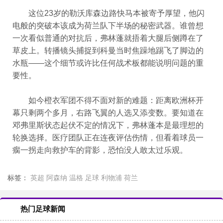
这位23岁的勒沃库森边路快马本被寄予厚望，他闪
电般的突破本该成为荷兰队下半场的秘密武器。谁曾想
一次看似普通的对抗后，弗林蓬就捂着大腿后侧蹲在了
草皮上。转播镜头捕捉到科曼当时焦躁地踢飞了脚边的
水瓶——这个细节或许比任何战术板都能说明问题的重
要性。
如今橙衣军团不得不面对新的难题：距离欧洲杯开
幕只剩两个多月，右路飞翼的人选又添变数。要知道在
邓弗里斯状态起伏不定的情况下，弗林蓬本是最理想的
轮换选择。医疗团队正在连夜评估伤情，但看着球员一
瘸一拐走向救护车的背影，恐怕没人敢太过乐观。
标签：
英超
阿森纳
温格
足球
利物浦
荷兰
热门足球新闻