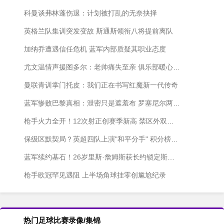
科曼谈弗林蓬伤退：计划被打乱的无奈抉择
英格兰队集训突发变故 斯通斯领衔八将提前离队
加纳乔遭遇信任危机 蓝军内部质疑其职业态度
尤文温情声援图多尔：老帅痛失至亲 俱乐部暖心致哀
曼联青训掌门托皮：我们正在书写红魔新一代传奇
蓝军惨败巴黎真相：泄密只是遮羞布 罗塞尼尔两处致命昏招葬送比赛
枪手火力全开！12次射正创赛季新高 禁区外双响再现欧冠经典
保级区默契局？英超四队上演"和平分手" 积分榜原地踏步
蓝军续约基石！26岁里斯·詹姆斯获长约锁定斯坦福桥未来
枪手欧冠罕见遇阻 上半场角球挂零创尴尬纪录
热门足球比赛录像/集锦