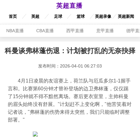
英超直播
首页
英超
足球
篮球
英超录像
英超新闻
NBA直播
CBA直播
西甲直播
意甲直播
德甲直
科曼谈弗林蓬伤退：计划被打乱的无奈抉择
发布时间：2026-04-01 06:27:03
4月1日凌晨的友谊赛上，荷兰队与厄瓜多尔1-1握手
言和。比赛第60分钟才替补登场的边卫弗林蓬，仅仅踢
了15分钟就不得不黯然离场。赛后更衣室里，主帅科曼
的眉头始终没有舒展。"计划赶不上变化啊，"他苦笑着对
记者说，"弗林蓬的伤势来得太突然，我们只能临时调整
部署。"