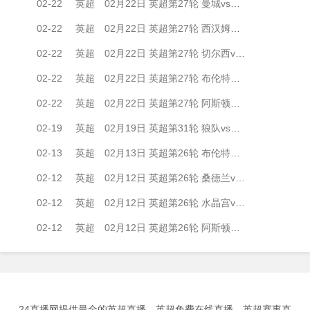
02-22
英超
02月22日 英超第27轮 曼城vs纽卡斯尔联 全场录像
02-22
英超
02月22日 英超第27轮 西汉姆联vs伯恩茅斯 全场录像
02-22
英超
02月22日 英超第27轮 切尔西vs伯恩利 全场录像
02-22
英超
02月22日 英超第27轮 布伦特福德vs布莱顿 全场录像
02-22
英超
02月22日 英超第27轮 阿斯顿维拉vs利兹联 全场录像
02-19
英超
02月19日 英超第31轮 狼队vs阿森纳 全场录像
02-13
英超
02月13日 英超第26轮 布伦特福德vs阿森纳 全场录像
02-12
英超
02月12日 英超第26轮 桑德兰vs利物浦 全场录像
02-12
英超
02月12日 英超第26轮 水晶宫vs伯恩利 全场录像
02-12
英超
02月12日 英超第26轮 阿斯顿维拉vs布莱顿 全场录像
24直播网提供最全的英超直播、英超免费在线直播、英超赛事直