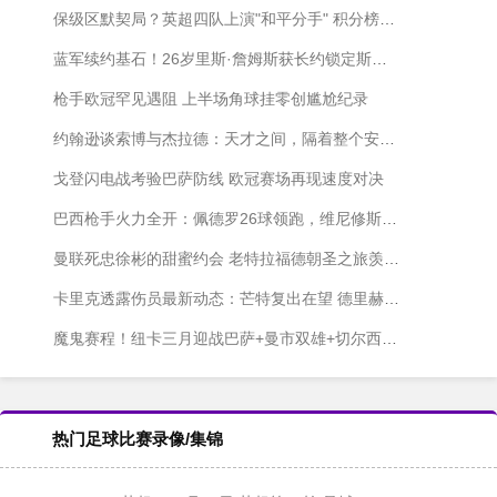
保级区默契局？英超四队上演"和平分手" 积分榜原地踏步
蓝军续约基石！26岁里斯·詹姆斯获长约锁定斯坦福桥未来
枪手欧冠罕见遇阻 上半场角球挂零创尴尬纪录
约翰逊谈索博与杰拉德：天才之间，隔着整个安菲尔德的记忆
戈登闪电战考验巴萨防线 欧冠赛场再现速度对决
巴西枪手火力全开：佩德罗26球领跑，维尼修斯紧咬不放
曼联死忠徐彬的甜蜜约会 老特拉福德朝圣之旅羡煞旁人
卡里克透露伤员最新动态：芒特复出在望 德里赫特渐入佳境
魔鬼赛程！纽卡三月迎战巴萨+曼市双雄+切尔西 东北德比压轴
热门足球比赛录像/集锦