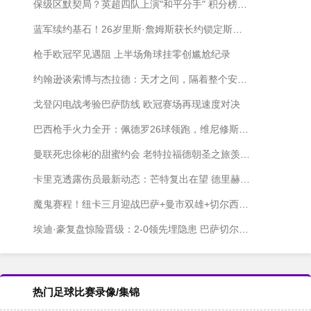
保级区默契局？英超四队上演"和平分手" 积分榜原地踏步
蓝军续约基石！26岁里斯·詹姆斯获长约锁定斯坦福桥未来
枪手欧冠罕见遇阻 上半场角球挂零创尴尬纪录
约翰逊谈索博与杰拉德：天才之间，隔着整个安菲尔德的记忆
戈登闪电战考验巴萨防线 欧冠赛场再现速度对决
巴西枪手火力全开：佩德罗26球领跑，维尼修斯紧咬不放
曼联死忠徐彬的甜蜜约会 老特拉福德朝圣之旅羡煞旁人
卡里克透露伤员最新动态：芒特复出在望 德里赫特渐入佳境
魔鬼赛程！纽卡三月迎战巴萨+曼市双雄+切尔西 东北德比压轴
埃迪·豪复盘惊险晋级：2-0领先埋隐患 巴萨切尔西都不好惹
热门足球比赛录像/集锦