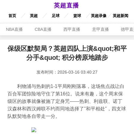
英超直播
首页
英超
足球
篮球
英超录像
英超新闻
NBA直播
CBA直播
西甲直播
意甲直播
德甲直
保级区默契局？英超四队上演&quot;和平
分手&quot; 积分榜原地踏步
发布时间：2026-03-16 03:40:27
利物浦与热刺的1-1平局刚刚落幕，这场焦点战让白
百合军团惊险地守住了第16位。说来有趣，这个周末保
级区的故事就像被施了定身咒——热刺、利兹联、诺丁
汉森林和西汉姆联不约而同地选择了"和平相处"，四支球
队默契地各自带走一分。