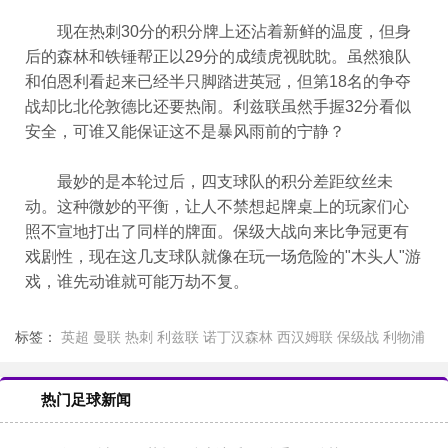
现在热刺30分的积分牌上还沾着新鲜的温度，但身
后的森林和铁锤帮正以29分的成绩虎视眈眈。虽然狼队
和伯恩利看起来已经半只脚踏进英冠，但第18名的争夺
战却比北伦敦德比还要热闹。利兹联虽然手握32分看似
安全，可谁又能保证这不是暴风雨前的宁静？
最妙的是本轮过后，四支球队的积分差距纹丝未
动。这种微妙的平衡，让人不禁想起牌桌上的玩家们心
照不宣地打出了同样的牌面。保级大战向来比争冠更有
戏剧性，现在这几支球队就像在玩一场危险的"木头人"游
戏，谁先动谁就可能万劫不复。
标签：
英超
曼联
热刺
利兹联
诺丁汉森林
西汉姆联
保级战
利物浦
热门足球新闻