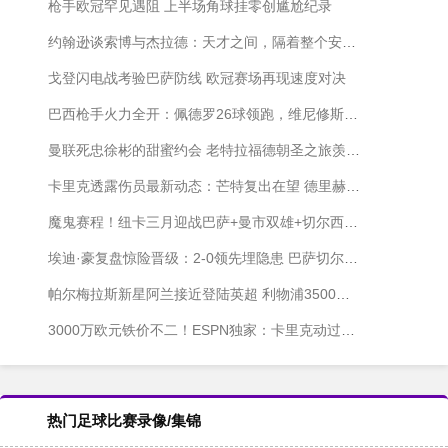
枪手欧冠罕见遇阻 上半场角球挂零创尴尬纪录
约翰逊谈索博与杰拉德：天才之间，隔着整个安菲尔德的记忆
戈登闪电战考验巴萨防线 欧冠赛场再现速度对决
巴西枪手火力全开：佩德罗26球领跑，维尼修斯紧咬不放
曼联死忠徐彬的甜蜜约会 老特拉福德朝圣之旅羡煞旁人
卡里克透露伤员最新动态：芒特复出在望 德里赫特渐入佳境
魔鬼赛程！纽卡三月迎战巴萨+曼市双雄+切尔西 东北德比压轴
埃迪·豪复盘惊险晋级：2-0领先埋隐患 巴萨切尔西都不好惹
帕尔梅拉斯新星阿兰接近登陆英超 利物浦3500万欧锁定巴西妖锋
3000万欧元铁价不二！ESPN独家：卡里克动过召回拉什福德的念头，高层态度成关键
热门足球比赛录像/集锦