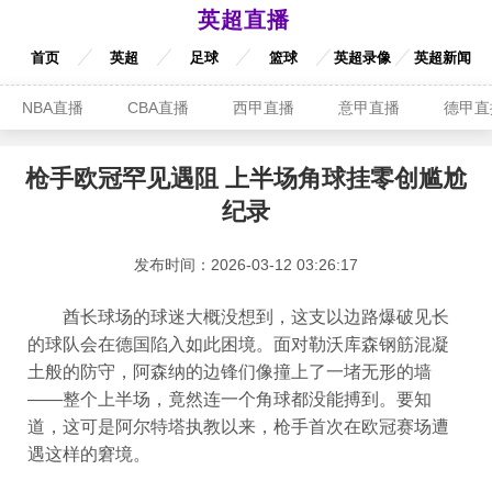
英超直播
首页
英超
足球
篮球
英超录像
英超新闻
NBA直播
CBA直播
西甲直播
意甲直播
德甲直
枪手欧冠罕见遇阻 上半场角球挂零创尴尬
纪录
发布时间：2026-03-12 03:26:17
酋长球场的球迷大概没想到，这支以边路爆破见长
的球队会在德国陷入如此困境。面对勒沃库森钢筋混凝
土般的防守，阿森纳的边锋们像撞上了一堵无形的墙
——整个上半场，竟然连一个角球都没能搏到。要知
道，这可是阿尔特塔执教以来，枪手首次在欧冠赛场遭
遇这样的窘境。