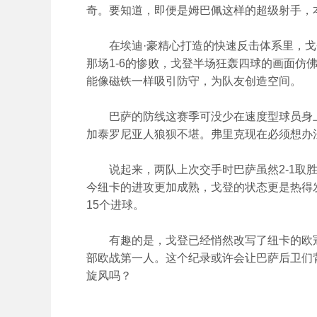
奇。要知道，即便是姆巴佩这样的超级射手，
在埃迪·豪精心打造的快速反击体系里，戈
那场1-6的惨败，戈登半场狂轰四球的画面仿
能像磁铁一样吸引防守，为队友创造空间。
巴萨的防线这赛季可没少在速度型球员身上
加泰罗尼亚人狼狈不堪。弗里克现在必须想办法
说起来，两队上次交手时巴萨虽然2-1取胜
今纽卡的进攻更加成熟，戈登的状态更是热得
15个进球。
有趣的是，戈登已经悄然改写了纽卡的欧冠
部欧战第一人。这个纪录或许会让巴萨后卫们
旋风吗？