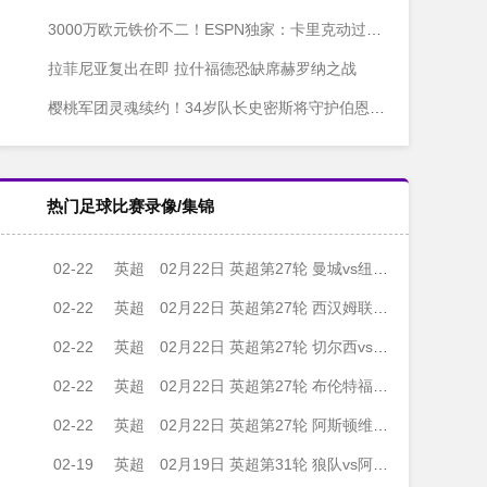
3000万欧元铁价不二！ESPN独家：卡里克动过召回拉什福德的念头，高层态度成关键
拉菲尼亚复出在即 拉什福德恐缺席赫罗纳之战
樱桃军团灵魂续约！34岁队长史密斯将守护伯恩茅斯至2027
热门足球比赛录像/集锦
02-22
英超
02月22日 英超第27轮 曼城vs纽卡斯尔联 全场录像
02-22
英超
02月22日 英超第27轮 西汉姆联vs伯恩茅斯 全场录像
02-22
英超
02月22日 英超第27轮 切尔西vs伯恩利 全场录像
02-22
英超
02月22日 英超第27轮 布伦特福德vs布莱顿 全场录像
02-22
英超
02月22日 英超第27轮 阿斯顿维拉vs利兹联 全场录像
02-19
英超
02月19日 英超第31轮 狼队vs阿森纳 全场录像