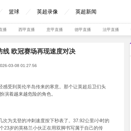
篮球
英超录像
英超新闻
A直播
西甲直播
意甲直播
德甲直播
法甲直播
防线 欧冠赛场再现速度对决
-03-08 01:27:56
感受到英伦半岛传来的寒意。那个让英超后卫们头
中扮演着越来越危险的角色。
为戈登的冲刺速度按下秒表了。37.92公里/小时的
这个23岁的英格兰小伙正在用双脚书写属于自己的传