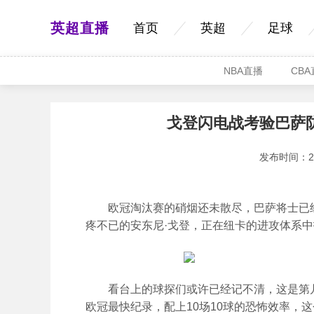
英超直播
首页
英超
足球
NBA直播
CB
戈登闪电战考验巴萨
发布时间：2026
欧冠淘汰赛的硝烟还未散尽，巴萨将士已经
疼不已的安东尼·戈登，正在纽卡的进攻体系
看台上的球探们或许已经记不清，这是第几次
欧冠最快纪录，配上10场10球的恐怖效率，