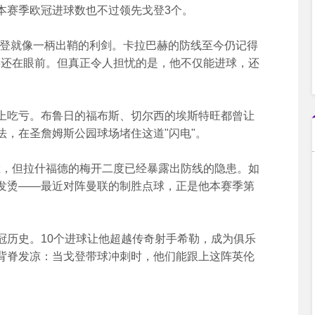
本赛季欧冠进球数也不过领先戈登3个。
登就像一柄出鞘的利剑。卡拉巴赫的防线至今仍记得
佛还在眼前。但真正令人担忧的是，他不仅能进球，还
吃亏。布鲁日的福布斯、切尔西的埃斯特旺都曾让
，在圣詹姆斯公园球场堵住这道"闪电"。
，但拉什福德的梅开二度已经暴露出防线的隐患。如
发烫——最近对阵曼联的制胜点球，正是他本赛季第
历史。10个进球让他超越传奇射手希勒，成为俱乐
背脊发凉：当戈登带球冲刺时，他们能跟上这阵英伦