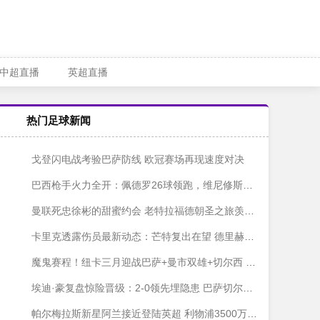
中超直播
英超直播
热门足球新闻
戈登闪电战考验巴萨防线 欧冠赛场再现速度对决
巴西枪手火力全开：佩德罗26球领跑，维尼修斯紧咬不放
曼联死忠徐彬的甜蜜约会 老特拉福德朝圣之旅羡煞旁人
卡里克透露伤员最新动态：芒特复出在望 德里赫特渐入佳境
魔鬼赛程！纽卡三月迎战巴萨+曼市双雄+切尔西 东北德比压轴
埃迪·豪复盘惊险晋级：2-0领先埋隐患 巴萨切尔西都不好惹
帕尔梅拉斯新星阿兰接近登陆英超 利物浦3500万欧锁定巴西妖锋