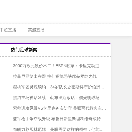
中超直播
英超直播
热门足球新闻
3000万欧元铁价不二！ESPN独家：卡里克动过召回拉什福德的念头，高层态度成关键
拉菲尼亚复出在即 拉什福德恐缺席赫罗纳之战
樱桃军团灵魂续约！34岁队长史密斯将守护伯恩茅斯至2027
黑猫主场神话延续！勒布里斯放话：借光明球场魔力狙击红军
索帅进攻风暴VS卡里克务实防守 曼联两代救火主帅数据大比拼
蓝军枪手争夺战升级 布鲁日新星斯坦科维奇成转会市场香饽饽
布朗力荐贝林厄姆：曼联需要这样的领袖，他能带来质变