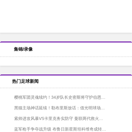
集锦/录像
热门足球新闻
樱桃军团灵魂续约！34岁队长史密斯将守护伯恩茅斯至2027
黑猫主场神话延续！勒布里斯放话：借光明球场魔力狙击红军
索帅进攻风暴VS卡里克务实防守 曼联两代救火主帅数据大比拼
蓝军枪手争夺战升级 布鲁日新星斯坦科维奇成转会市场香饽饽