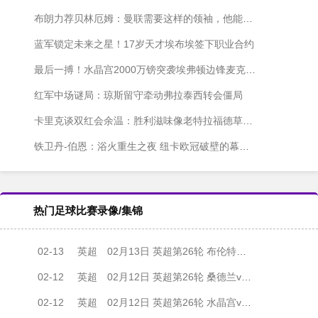
布朗力荐贝林厄姆：曼联需要这样的领袖，他能带来质变
蓝军锁定未来之星！17岁天才埃布埃签下职业合约
最后一搏！水晶宫2000万镑突袭埃弗顿边锋麦克尼尔
红军中场谜局：琼斯留守牵动弗拉泰西转会僵局
卡里克谈双红会余温：胜利滋味像老特拉福德草皮一样新鲜
铁卫丹-伯恩：浴火重生之夜 纽卡欧冠破壁的幕后英雄
热门足球比赛录像/集锦
02-13
英超
02月13日 英超第26轮 布伦特福德vs阿森纳 全场录像
02-12
英超
02月12日 英超第26轮 桑德兰vs利物浦 全场录像
02-12
英超
02月12日 英超第26轮 水晶宫vs伯恩利 全场录像