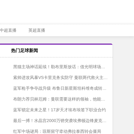
中超直播
英超直播
热门足球新闻
黑猫主场神话延续！勒布里斯放话：借光明球场魔力狙击红军
索帅进攻风暴VS卡里克务实防守 曼联两代救火主帅数据大比拼
蓝军枪手争夺战升级 布鲁日新星斯坦科维奇成转会市场香饽饽
布朗力荐贝林厄姆：曼联需要这样的领袖，他能带来质变
蓝军锁定未来之星！17岁天才埃布埃签下职业合约
最后一搏！水晶宫2000万镑突袭埃弗顿边锋麦克尼尔
红军中场谜局：琼斯留守牵动弗拉泰西转会僵局