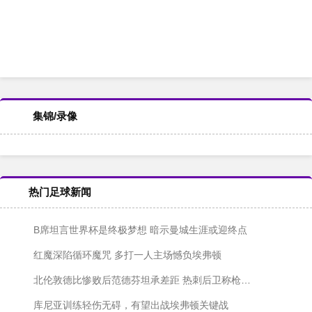
集锦/录像
热门足球新闻
B席坦言世界杯是终极梦想 暗示曼城生涯或迎终点
红魔深陷循环魔咒 多打一人主场憾负埃弗顿
北伦敦德比惨败后范德芬坦承差距 热刺后卫称枪手全面占优
库尼亚训练轻伤无碍，有望出战埃弗顿关键战