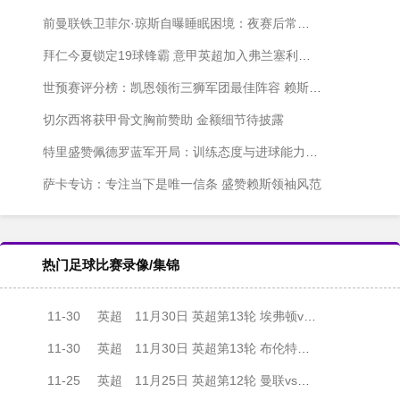
前曼联铁卫菲尔·琼斯自曝睡眠困境：夜赛后常至凌晨方能入眠
拜仁今夏锁定19球锋霸 意甲英超加入弗兰塞利诺争夺战
世预赛评分榜：凯恩领衔三狮军团最佳阵容 赖斯萨卡紧随其后
切尔西将获甲骨文胸前赞助 金额细节待披露
特里盛赞佩德罗蓝军开局：训练态度与进球能力俱佳
萨卡专访：专注当下是唯一信条 盛赞赖斯领袖风范
热门足球比赛录像/集锦
11-30
英超
11月30日 英超第13轮 埃弗顿vs纽卡斯尔联 全场录像
11-30
英超
11月30日 英超第13轮 布伦特福德vs伯恩利 全场录像
11-25
英超
11月25日 英超第12轮 曼联vs埃弗顿 全场录像